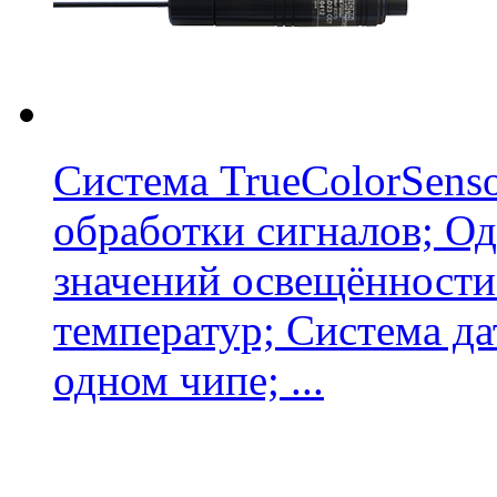
Система TrueColorSens
обработки сигналов; О
значений освещённости
температур; Система дат
одном чипе; ...