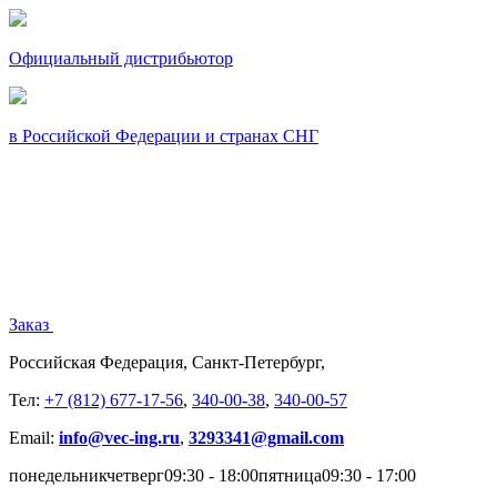
Официальный дистрибьютор
в Российской Федерации и странах СНГ
Заказ
Российская Федерация, Санкт-Петербург,
Тел:
+7 (812) 677-17-56
,
340-00-38
,
340-00-57
Email:
info@vec-ing.ru
,
3293341@gmail.com
понедельник
четверг
09:30 - 18:00
пятница
09:30 - 17:00