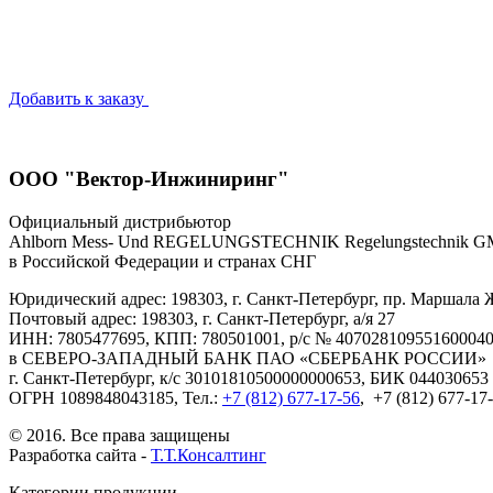
Добавить к заказу
ООО "Вектор-Инжиниринг"
Официальный дистрибьютор
Ahlborn Mess- Und REGELUNGSTECHNIK Regelungstechnik 
в Российской Федерации и странах СНГ
Юридический адрес: 198303, г. Санкт-Петербург, пр. Маршала Ж
Почтовый адрес: 198303, г. Санкт-Петербург, а/я 27
ИНН: 7805477695, КПП: 780501001, р/с № 40702810955160004
в СЕВЕРО-ЗАПАДНЫЙ БАНК ПАО «СБЕРБАНК РОССИИ»
г. Санкт-Петербург, к/с 30101810500000000653, БИК 044030653
ОГРН 1089848043185, Тел.:
+7 (812) 677-17-56
, +7 (812) 677-17
© 2016. Все права защищены
Разработка сайта -
Т.Т.Консалтинг
Категории продукции