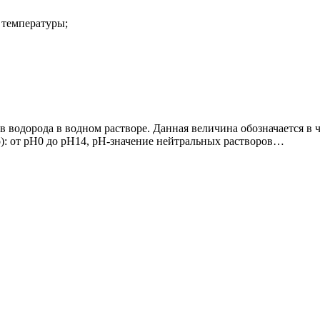
 температуры;
одорода в водном растворе. Данная величина обозначается в чи
: от pH0 до pH14, pH-значение нейтральных растворов…