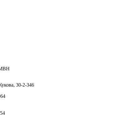
GMBH
укова, 30-2-346
064
-54