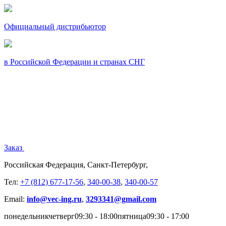
Официальный дистрибьютор
в Российской Федерации и странах СНГ
Заказ
Российская Федерация, Санкт-Петербург,
Тел:
+7 (812) 677-17-56
,
340-00-38
,
340-00-57
Email:
info@vec-ing.ru
,
3293341@gmail.com
понедельник
четверг
09:30 - 18:00
пятница
09:30 - 17:00