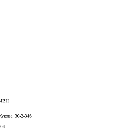
GMBH
укова, 30-2-346
064