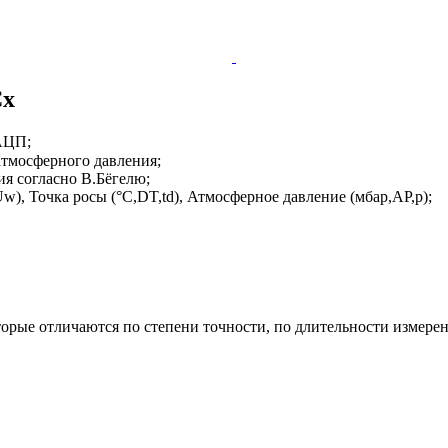
Cx
АЦП;
атмосферного давления;
ия согласно В.Бёгелю;
w), Точка росы (°C,DT,td), Атмосферное давление (мбар,AP,p);
орые отличаются по степени точности, по длительности измерен