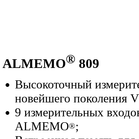
®
ALMEMO
809
Высокоточный измери
новейшего поколения V
9 измерительных входов
ALMEMO
;
®